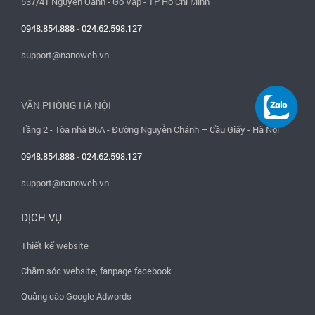
537/41 Nguyễn Oanh - Gò Vấp - TP Hồ Chí Minh
0948.854.888
-
024.62.598.127
support@nanoweb.vn
VĂN PHÒNG HÀ NỘI
Tầng 2 - Tòa nhà B6A - Đường Nguyễn Chánh – Cầu Giấy - Hà Nội
0948.854.888
-
024.62.598.127
support@nanoweb.vn
DỊCH VỤ
Thiết kế website
Chăm sóc website, fanpage facebook
Quảng cáo Google Adwords