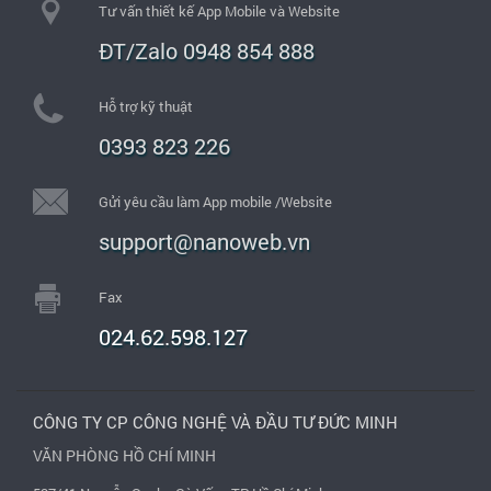
Tư vấn thiết kế App Mobile và Website
ĐT/Zalo 0948 854 888
Hỗ trợ kỹ thuật
0393 823 226
Gửi yêu cầu làm App mobile /Website
support@nanoweb.vn
Fax
024.62.598.127
CÔNG TY CP CÔNG NGHỆ VÀ ĐẦU TƯ ĐỨC MINH
VĂN PHÒNG HỒ CHÍ MINH