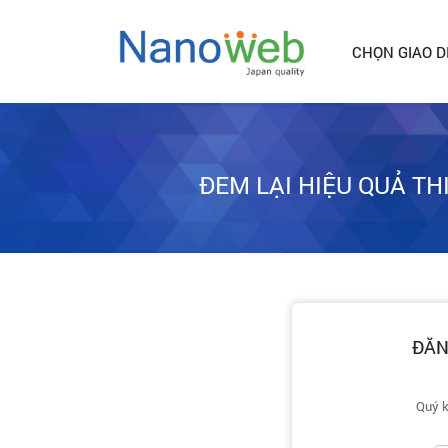
CHỌN GIAO D
ĐEM LẠI HIỆU QUẢ T
ĐĂN
Quý k