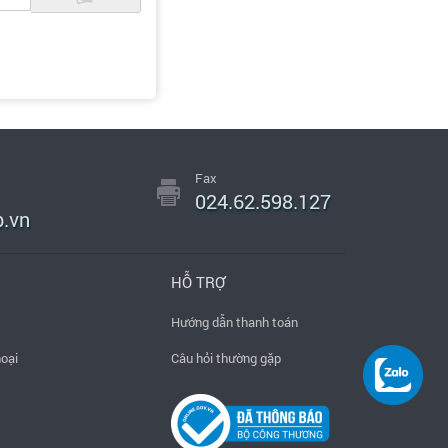
Fax
024.62.598.127
.vn
HỖ TRỢ
Hướng dẫn thanh toán
hoại
Câu hỏi thường gặp