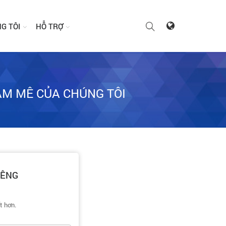
G TÔI
HỖ TRỢ
AM MÊ CỦA CHÚNG TÔI
IÊNG
t hơn.