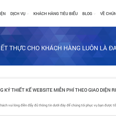
IỆN
DỊCH VỤ
KHÁCH HÀNG TIÊU BIỂU
BLOG
VỀ CHÚN
HIẾT THỰC CHO KHÁCH HÀNG LUÔN LÀ Đ
G KÝ THIẾT KẾ WEBSITE MIỄN PHÍ THEO GIAO DIỆN R
hách vui lòng điền đẩy đủ thông tin dưới đây để chúng tôi phục vụ bạn được tố