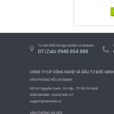
Tư vấn thiết kế App Mobile và Website
ĐT/Zalo 0948 854 888
CÔNG TY CP CÔNG NGHỆ VÀ ĐẦU TƯ ĐỨC MIN
VĂN PHÒNG HỒ CHÍ MINH
537/41 Nguyễn Oanh - Gò Vấp - TP Hồ Chí Minh
0948.854.888
-
024.62.598.127
support@nanoweb.vn
VĂN PHÒNG HÀ NỘI