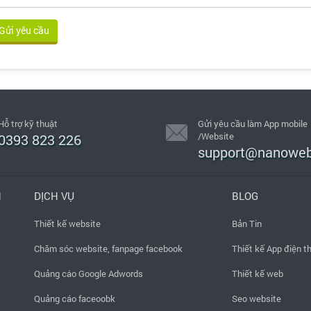
Hỗ trợ kỹ thuật
Gửi yêu cầu làm App mobile
/Website
0393 823 226
support@nanoweb
H
DỊCH VỤ
BLOG
Thiết kế website
Bản Tin
Chăm sóc website, fanpage facebook
Thiết kế App điện t
Quảng cáo Google Adwords
Thiết kế web
Quảng cáo faceoobk
Seo website