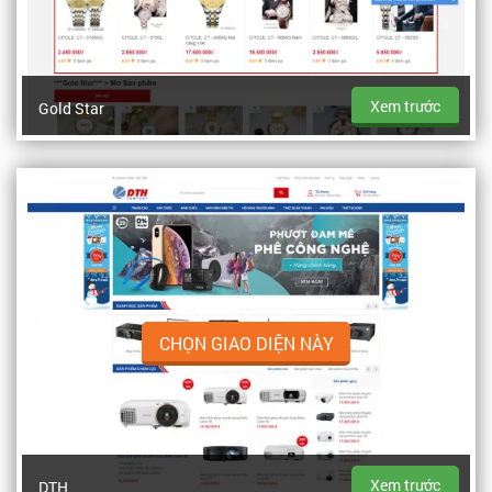
Xem trước
Gold Star
CHỌN GIAO DIỆN NÀY
Xem trước
DTH