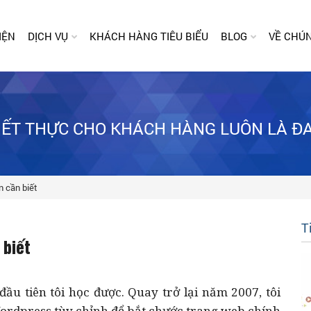
IỆN
DỊCH VỤ
KHÁCH HÀNG TIÊU BIỂU
BLOG
VỀ CHÚN
HIẾT THỰC CHO KHÁCH HÀNG LUÔN LÀ Đ
n cần biết
T
 biết
ầu tiên tôi học được. Quay trở lại năm 2007, tôi
ordpress tùy chỉnh để bắt chước trang web chính