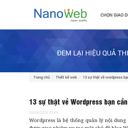
CHỌN GIAO D
ĐEM LẠI HIỆU QUẢ T
trang chủ
thiết kế web
13 sự thật về wordpress bạ
13 sự thật về Wordpress bạn cần
23/05/2020 22:05
Wordpress là hệ thống quản lý nội dung đ
được giao nhiệm vụ tạo một chủ đề blog W