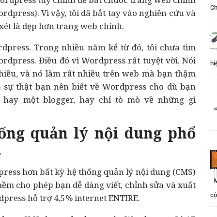
Ch
dpress). Vì vậy, tôi đã bắt tay vào nghiên cứu và
xét là đẹp hơn trang web chính.
rdpress. Trong nhiều năm kể từ đó, tôi chưa tìm
dpress. Điều đó vì Wordpress rất tuyệt vời. Nói
hi
nhiều, và nó làm rất nhiều trên web mà bạn thậm
3 sự thật bạn nên biết về Wordpress cho dù bạn
 hay một blogger, hay chỉ tò mò về những gì
hống quản lý nội dung phổ
i
ress hơn bất kỳ hệ thống quản lý nội dung (CMS)
mềm cho phép bạn dễ dàng viết, chỉnh sửa và xuất
cộ
dpress hỗ trợ 4,5% internet ENTIRE.