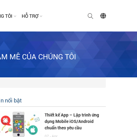
G TÔI
HỖ TRỢ
AM MÊ CỦA CHÚNG TÔI
in nổi bật
Thiết kế App – Lập trình ứng
dụng Mobile iOS/Android
chuẩn theo yêu cầu
07 - Apr