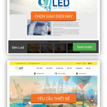
CHỌN GIAO DIỆN NÀY
Xem trước
Đèn Led
YÊU CẦU THIẾT KẾ