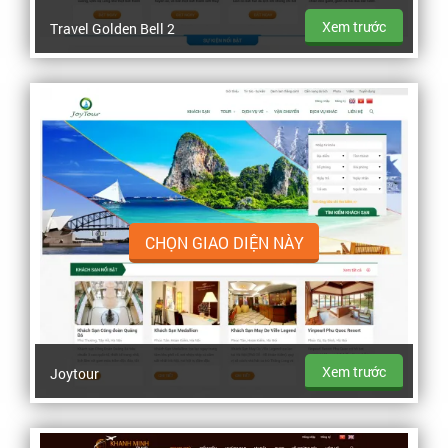
Xem trước
Travel Golden Bell 2
CHỌN GIAO DIỆN NÀY
Xem trước
Joytour