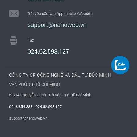
Gửi yêu cầu làm App mobile /Website
support@nanoweb.vn
Fax
024.62.598.127
CÔNG TY CP CÔNG NGHỆ VÀ ĐẦU TƯ ĐỨC MINH
VĂN PHÒNG HỒ CHÍ MINH
537/41 Nguyễn Oanh - Gò Vấp - TP Hồ Chí Minh
0948.854.888
-
024.62.598.127
support@nanoweb.vn