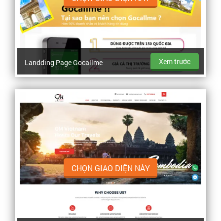
Xem trước
Landding Page Gocallme
CHỌN GIAO DIỆN NÀY