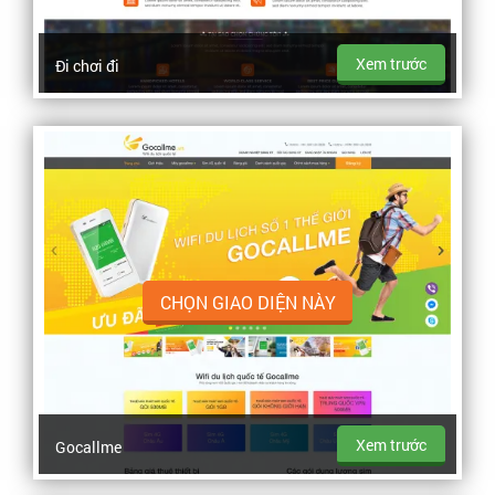
Xem trước
Đi chơi đi
CHỌN GIAO DIỆN NÀY
Xem trước
Gocallme