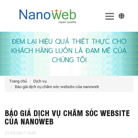
ĐEM LẠI HIỆU QUẢ THIẾT THỰC CHO
KHÁCH HÀNG LUÔN LÀ ĐAM MÊ CỦA
CHÚNG TÔI
trang chủ
dịch vụ
báo giá dịch vụ chăm sóc website của nanoweb
BÁO GIÁ DỊCH VỤ CHĂM SÓC WEBSITE
CỦA NANOWEB
21/03/2017 15:03