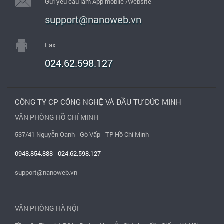
Gửi yêu cầu làm App mobile /Website
support@nanoweb.vn
Fax
024.62.598.127
CÔNG TY CP CÔNG NGHỆ VÀ ĐẦU TƯ ĐỨC MINH
VĂN PHÒNG HỒ CHÍ MINH
537/41 Nguyễn Oanh - Gò Vấp - TP Hồ Chí Minh
0948.854.888
-
024.62.598.127
support@nanoweb.vn
VĂN PHÒNG HÀ NỘI