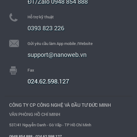
ĐT/Zalo 0948 854 888
Hỗ trợ kỹ thuật
0393 823 226
Gửi yêu cầu làm App mobile /Website
support@nanoweb.vn
Fax
024.62.598.127
CÔNG TY CP CÔNG NGHỆ VÀ ĐẦU TƯ ĐỨC MINH
VĂN PHÒNG HỒ CHÍ MINH
537/41 Nguyễn Oanh - Gò Vấp - TP Hồ Chí Minh
0948.854.888
-
024.62.598.127