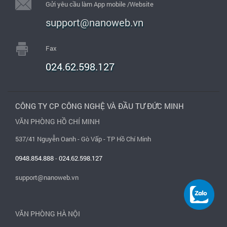
Gửi yêu cầu làm App mobile /Website
support@nanoweb.vn
Fax
024.62.598.127
CÔNG TY CP CÔNG NGHỆ VÀ ĐẦU TƯ ĐỨC MINH
VĂN PHÒNG HỒ CHÍ MINH
537/41 Nguyễn Oanh - Gò Vấp - TP Hồ Chí Minh
0948.854.888
-
024.62.598.127
support@nanoweb.vn
VĂN PHÒNG HÀ NỘI