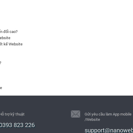
n đổi cao?
website
ết kế Website
?
te
Hỗ trợ kỹ thuật
Gửi yêu cầu làm App mobile
/Website
0393 823 226
support@nanoweb