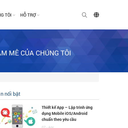
G TÔI
HỖ TRỢ
AM MÊ CỦA CHÚNG TÔI
in nổi bật
Thiết kế App – Lập trình ứng
dụng Mobile iOS/Android
chuẩn theo yêu cầu
07 - Apr