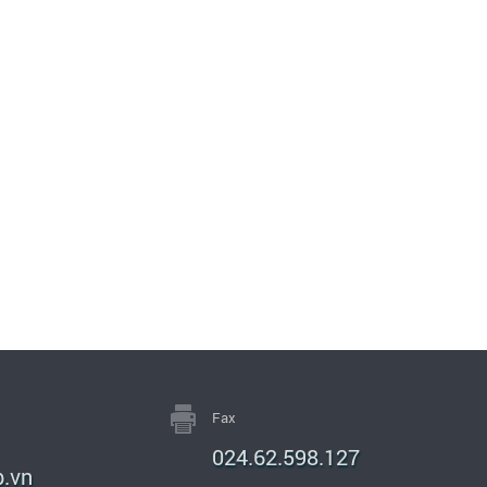
Fax
024.62.598.127
.vn