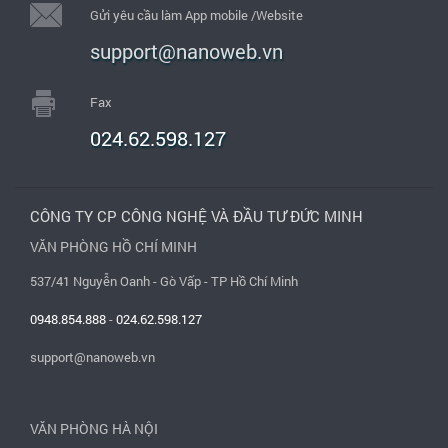
Gửi yêu cầu làm App mobile /Website
support@nanoweb.vn
Fax
024.62.598.127
CÔNG TY CP CÔNG NGHỆ VÀ ĐẦU TƯ ĐỨC MINH
VĂN PHÒNG HỒ CHÍ MINH
537/41 Nguyễn Oanh - Gò Vấp - TP Hồ Chí Minh
0948.854.888
-
024.62.598.127
support@nanoweb.vn
VĂN PHÒNG HÀ NỘI