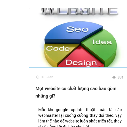
01 - Jan
831
Một website có chất lượng cao bao gồm
những gì?
Mỗi khi google update thuật toán là các
webmaster lại cuống cuồng thay đổi theo, vậy
làm thế nào để website luôn phát triển tốt, thay
vì cố gắng tối đa hóa cho bất...