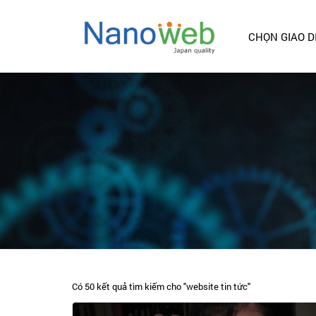
CHỌN GIAO D
Có 50 kết quả tìm kiếm cho "
website tin tức
"