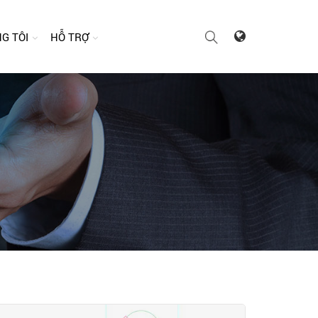
G TÔI
HỖ TRỢ