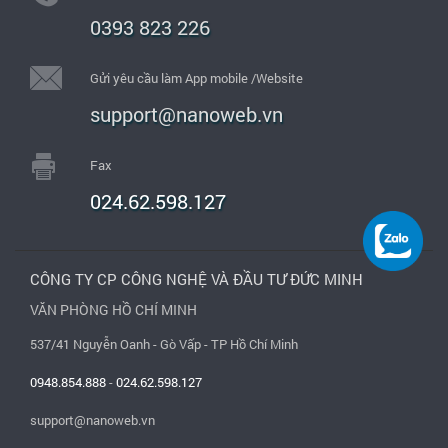
0393 823 226
Gửi yêu cầu làm App mobile /Website
support@nanoweb.vn
Fax
024.62.598.127
CÔNG TY CP CÔNG NGHỆ VÀ ĐẦU TƯ ĐỨC MINH
VĂN PHÒNG HỒ CHÍ MINH
537/41 Nguyễn Oanh - Gò Vấp - TP Hồ Chí Minh
0948.854.888
-
024.62.598.127
support@nanoweb.vn