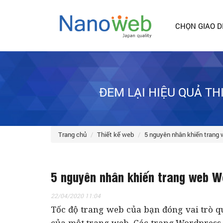
CHỌN GIAO D
ĐEM LẠI HIỆU QUẢ T
trang chủ
thiết kế web
5 nguyên nhân khiến tran
5 nguyên nhân khiến trang web 
22/04/2020 11:04
Tốc độ trang web của bạn đóng vai trò q
của một trang web. Các trang Wordpress v