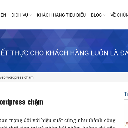
IỆN
DỊCH VỤ
KHÁCH HÀNG TIÊU BIỂU
BLOG
VỀ CHÚN
HIẾT THỰC CHO KHÁCH HÀNG LUÔN LÀ Đ
g web wordpress chậm
T
Wordpress chậm
uan trọng đối với hiệu suất cũng như thành công
ới thời gian tải và phản hồi chậm không chỉ gây