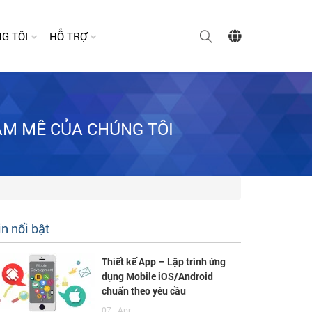
G TÔI
HỖ TRỢ
AM MÊ CỦA CHÚNG TÔI
in nổi bật
Thiết kế App – Lập trình ứng
dụng Mobile iOS/Android
chuẩn theo yêu cầu
07 - Apr