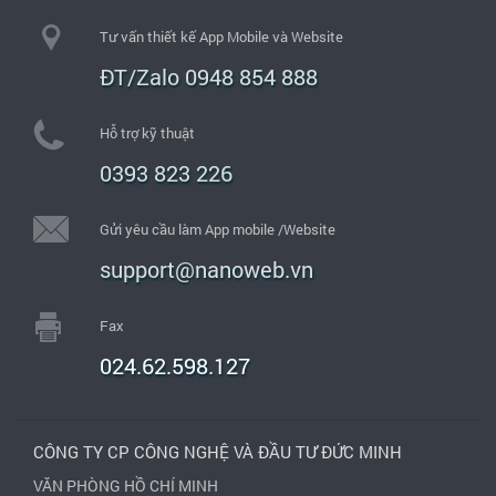
Tư vấn thiết kế App Mobile và Website
ĐT/Zalo 0948 854 888
Hỗ trợ kỹ thuật
0393 823 226
Gửi yêu cầu làm App mobile /Website
support@nanoweb.vn
Fax
024.62.598.127
CÔNG TY CP CÔNG NGHỆ VÀ ĐẦU TƯ ĐỨC MINH
VĂN PHÒNG HỒ CHÍ MINH