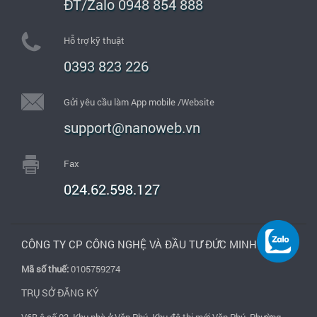
ĐT/Zalo 0948 854 888
Hỗ trợ kỹ thuật
0393 823 226
Gửi yêu cầu làm App mobile /Website
support@nanoweb.vn
Fax
024.62.598.127
CÔNG TY CP CÔNG NGHỆ VÀ ĐẦU TƯ ĐỨC MINH
Mã số thuế:
0105759274
TRỤ SỞ ĐĂNG KÝ
V6B ô số 03, Khu nhà ở Văn Phú, Khu đô thị mới Văn Phú, Phường